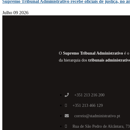
Supremo Tribunal Administrativo recebe oficiais de justiça, n
Julho 09 2026
O
Supremo Tribunal Administrativo
é o 
da hierarquia dos
tribunais administrativ
+351 213 216 200
+351 213 466 129
correio@stadministrativo.pt
Rua de São Pedro de Alcântara, 73