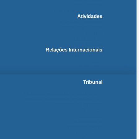
Fichas Temáticas
Jurisprudência Outras Ligações
Atividades
Actividade Processual
Distribuição e Tabelas
Estatísticas Judiciais
Biblioteca STA
Notícias
Relações Internacionais
Relações Internacionais
Eventos
Publicações
Tribunal
Instituição
A jurisdição administrativa até abril 1974
A jurisdição administrativa após abril 1974
Organização da Jurisdição
O Edifício
Organização
Administração
Organização Interna
Transparência
Contactos