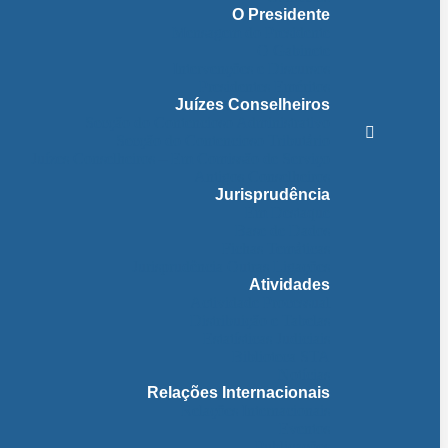
O Presidente
Mensagem do Presidente
O Gabinete
Intervenções e Discursos
Presidentes Eméritos
Juízes Conselheiros
Secção do Contencioso Administrativo
Secção do Contencioso Tributário
Juízes Conselheiros – Em Comissão de Serviço
Antigos Conselheiros
Jurisprudência
Em Destaque
Base de Dados
Fichas Temáticas
Jurisprudência Outras Ligações
Atividades
Actividade Processual
Distribuição e Tabelas
Estatísticas Judiciais
Biblioteca STA
Notícias
Relações Internacionais
Relações Internacionais
Eventos
Publicações