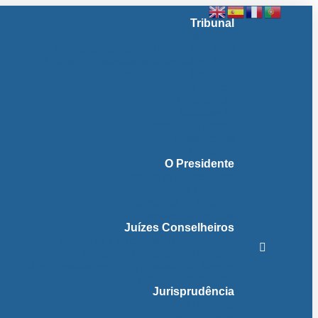
Tribunal
Instituição
A jurisdição administrativa até abril 1974
A jurisdição administrativa após abril 1974
Organização da Jurisdição
O Edifício
Organização
Administração
Organização Interna
Transparência
Contactos
O Presidente
Mensagem do Presidente
O Gabinete
Intervenções e Discursos
Presidentes Eméritos
Juízes Conselheiros
Secção do Contencioso Administrativo
Secção do Contencioso Tributário
Juízes Conselheiros – Em Comissão de Serviço
Antigos Conselheiros
Jurisprudência
Em Destaque
Base de Dados