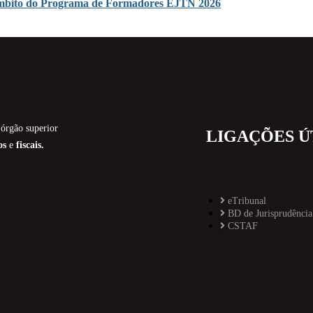
o âmbito do Programa de Formadores EJTN 2026
órgão superior
LIGAÇÕES Ú
os
e
fiscais.
eTribunal
BD de Jurisprudência
CSTAF