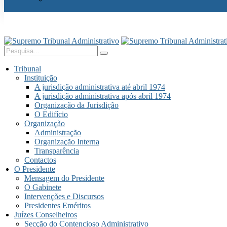
Tribunal
Instituição
A jurisdição administrativa até abril 1974
A jurisdição administrativa após abril 1974
Organização da Jurisdição
O Edifício
Organização
Administração
Organização Interna
Transparência
Contactos
O Presidente
Mensagem do Presidente
O Gabinete
Intervenções e Discursos
Presidentes Eméritos
Juízes Conselheiros
Secção do Contencioso Administrativo