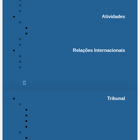
Fichas Temáticas
Jurisprudência Outras Ligações
Atividades
Actividade Processual
Distribuição e Tabelas
Estatísticas Judiciais
Biblioteca STA
Notícias
Relações Internacionais
Relações Internacionais
Eventos
Publicações
Tribunal
Instituição
A jurisdição administrativa até abril 1974
A jurisdição administrativa após abril 1974
Organização da Jurisdição
O Edifício
Organização
Administração