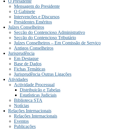
O Presidente
Mensagem do Presidente
O Gabinete
Intervenções e Discursos
Presidentes Eméritos
Juízes Conselheiros
Secção do Contencioso Administrativo
Secção do Contencioso Tributário
Juízes Conselheiros – Em Comissão de Serviço
Antigos Conselheiros
Jurisprudência
Em Destaque
Base de Dados
Fichas Temáticas
Jurisprudência Outras Ligações
Atividades
Actividade Processual
Distribuição e Tabelas
Estatísticas Judiciais
Biblioteca STA
Notícias
Relações Internacionais
Relações Internacionais
Eventos
Publicações