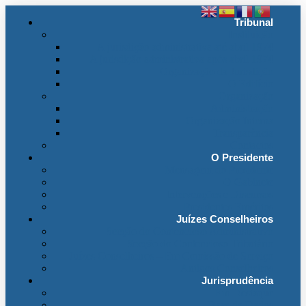
Tribunal
Instituição
A jurisdição administrativa até abril 1974
A jurisdição administrativa após abril 1974
Organização da Jurisdição
O Edifício
Organização
Administração
Organização Interna
Transparência
Contactos
O Presidente
Mensagem do Presidente
O Gabinete
Intervenções e Discursos
Presidentes Eméritos
Juízes Conselheiros
Secção do Contencioso Administrativo
Secção do Contencioso Tributário
Juízes Conselheiros – Em Comissão de Serviço
Antigos Conselheiros
Jurisprudência
Em Destaque
Base de Dados