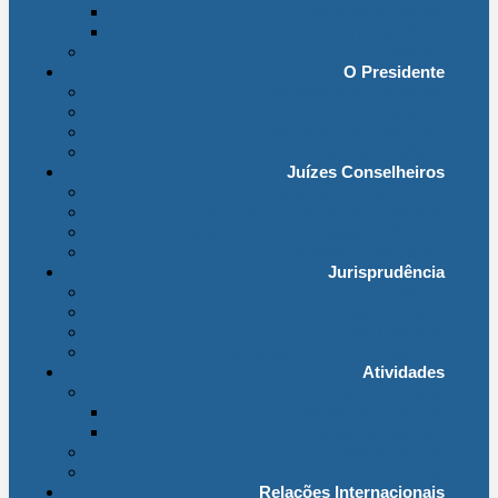
Organização Interna
Transparência
Contactos
O Presidente
Mensagem do Presidente
O Gabinete
Intervenções e Discursos
Presidentes Eméritos
Juízes Conselheiros
Secção do Contencioso Administrativo
Secção do Contencioso Tributário
Juízes Conselheiros – Em Comissão de Serviço
Antigos Conselheiros
Jurisprudência
Em Destaque
Base de Dados
Fichas Temáticas
Jurisprudência Outras Ligações
Atividades
Actividade Processual
Distribuição e Tabelas
Estatísticas Judiciais
Biblioteca STA
Notícias
Relações Internacionais