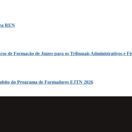
área REN
rso de Formação de Juízes para os Tribunais Administrativos e Fis
o âmbito do Programa de Formadores EJTN 2026