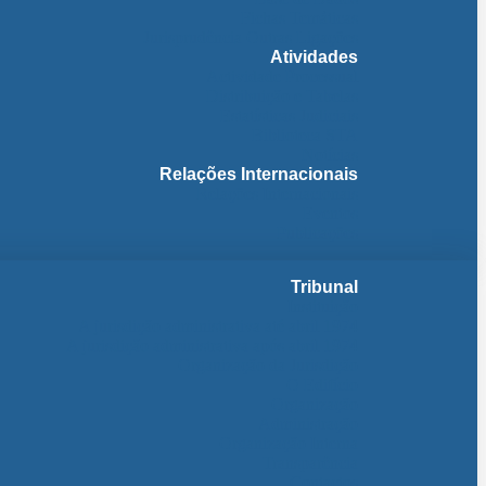
Fichas Temáticas
Jurisprudência Outras Ligações
Atividades
Actividade Processual
Distribuição e Tabelas
Estatísticas Judiciais
Biblioteca STA
Notícias
Relações Internacionais
Relações Internacionais
Eventos
Publicações
Tribunal
Instituição
A jurisdição administrativa até abril 1974
A jurisdição administrativa após abril 1974
Organização da Jurisdição
O Edifício
Organização
Administração
Organização Interna
Transparência
Contactos