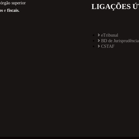
órgão superior
LIGAÇÕES Ú
os
e
fiscais.
eTribunal
BD de Jurisprudência
CSTAF