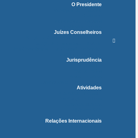
O Presidente
Mensagem do Presidente
O Gabinete
Intervenções e Discursos
Presidentes Eméritos
Juízes Conselheiros
Secção do Contencioso Administrativo
Secção do Contencioso Tributário
Juízes Conselheiros – Em Comissão de Serviço
Antigos Conselheiros
Jurisprudência
Em Destaque
Base de Dados
Fichas Temáticas
Jurisprudência Outras Ligações
Atividades
Actividade Processual
Distribuição e Tabelas
Estatísticas Judiciais
Biblioteca STA
Notícias
Relações Internacionais
Relações Internacionais
Eventos
Publicações