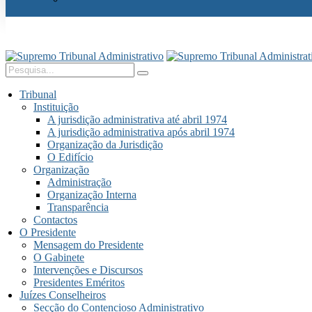
Tribunal
Instituição
A jurisdição administrativa até abril 1974
A jurisdição administrativa após abril 1974
Organização da Jurisdição
O Edifício
Organização
Administração
Organização Interna
Transparência
Contactos
O Presidente
Mensagem do Presidente
O Gabinete
Intervenções e Discursos
Presidentes Eméritos
Juízes Conselheiros
Secção do Contencioso Administrativo