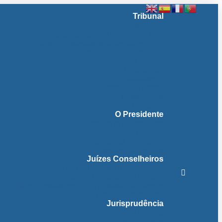
Tribunal
Instituição
A jurisdição administrativa até abril 1974
A jurisdição administrativa após abril 1974
Organização da Jurisdição
O Edifício
Organização
Administração
Organização Interna
Transparência
Contactos
O Presidente
Mensagem do Presidente
O Gabinete
Intervenções e Discursos
Presidentes Eméritos
Juízes Conselheiros
Secção do Contencioso Administrativo
Secção do Contencioso Tributário
Juízes Conselheiros – Em Comissão de Serviço
Antigos Conselheiros
Jurisprudência
Em Destaque
Base de Dados