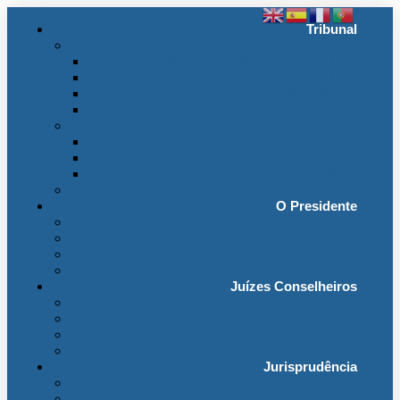
Tribunal
Instituição
A jurisdição administrativa até abril 1974
A jurisdição administrativa após abril 1974
Organização da Jurisdição
O Edifício
Organização
Administração
Organização Interna
Transparência
Contactos
O Presidente
Mensagem do Presidente
O Gabinete
Intervenções e Discursos
Presidentes Eméritos
Juízes Conselheiros
Secção do Contencioso Administrativo
Secção do Contencioso Tributário
Juízes Conselheiros – Em Comissão de Serviço
Antigos Conselheiros
Jurisprudência
Em Destaque
Base de Dados