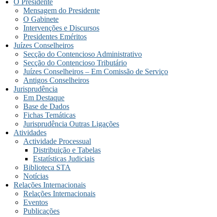
O Presidente
Mensagem do Presidente
O Gabinete
Intervenções e Discursos
Presidentes Eméritos
Juízes Conselheiros
Secção do Contencioso Administrativo
Secção do Contencioso Tributário
Juízes Conselheiros – Em Comissão de Serviço
Antigos Conselheiros
Jurisprudência
Em Destaque
Base de Dados
Fichas Temáticas
Jurisprudência Outras Ligações
Atividades
Actividade Processual
Distribuição e Tabelas
Estatísticas Judiciais
Biblioteca STA
Notícias
Relações Internacionais
Relações Internacionais
Eventos
Publicações