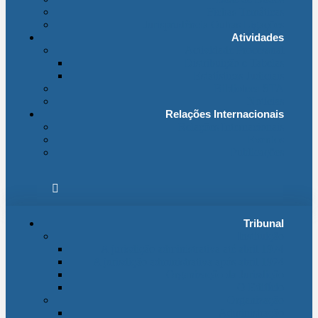
Fichas Temáticas
Jurisprudência Outras Ligações
Atividades
Actividade Processual
Distribuição e Tabelas
Estatísticas Judiciais
Biblioteca STA
Notícias
Relações Internacionais
Relações Internacionais
Eventos
Publicações
Tribunal
Instituição
A jurisdição administrativa até abril 1974
A jurisdição administrativa após abril 1974
Organização da Jurisdição
O Edifício
Organização
Administração