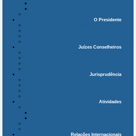
Organização Interna
Transparência
Contactos
O Presidente
Mensagem do Presidente
O Gabinete
Intervenções e Discursos
Presidentes Eméritos
Juízes Conselheiros
Secção do Contencioso Administrativo
Secção do Contencioso Tributário
Juízes Conselheiros – Em Comissão de Serviço
Antigos Conselheiros
Jurisprudência
Em Destaque
Base de Dados
Fichas Temáticas
Jurisprudência Outras Ligações
Atividades
Actividade Processual
Distribuição e Tabelas
Estatísticas Judiciais
Biblioteca STA
Notícias
Relações Internacionais