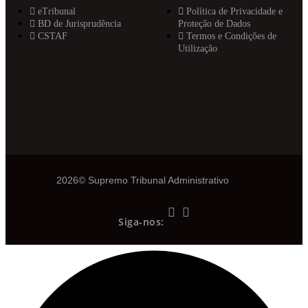
eTribunal
Política de Privacidade e
BD de Jurisprudência
Proteção de Dados
CSTAF
Termos e Condições de
Utilização
2026© Supremo Tribunal Administrativo
Siga-nos: