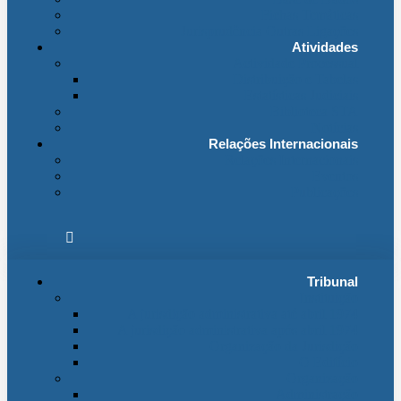
Fichas Temáticas
Jurisprudência Outras Ligações
Atividades
Actividade Processual
Distribuição e Tabelas
Estatísticas Judiciais
Biblioteca STA
Notícias
Relações Internacionais
Relações Internacionais
Eventos
Publicações
Tribunal
Instituição
A jurisdição administrativa até abril 1974
A jurisdição administrativa após abril 1974
Organização da Jurisdição
O Edifício
Organização
Administração