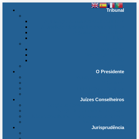
Tribunal
Instituição
A jurisdição administrativa até abril 1974
A jurisdição administrativa após abril 1974
Organização da Jurisdição
O Edifício
Organização
Administração
Organização Interna
Transparência
Contactos
O Presidente
Mensagem do Presidente
O Gabinete
Intervenções e Discursos
Presidentes Eméritos
Juízes Conselheiros
Secção do Contencioso Administrativo
Secção do Contencioso Tributário
Juízes Conselheiros – Em Comissão de Serviço
Antigos Conselheiros
Jurisprudência
Em Destaque
Base de Dados