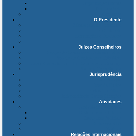
Organização Interna
Transparência
Contactos
O Presidente
Mensagem do Presidente
O Gabinete
Intervenções e Discursos
Presidentes Eméritos
Juízes Conselheiros
Secção do Contencioso Administrativo
Secção do Contencioso Tributário
Juízes Conselheiros – Em Comissão de Serviço
Antigos Conselheiros
Jurisprudência
Em Destaque
Base de Dados
Fichas Temáticas
Jurisprudência Outras Ligações
Atividades
Actividade Processual
Distribuição e Tabelas
Estatísticas Judiciais
Biblioteca STA
Notícias
Relações Internacionais