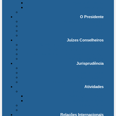
Organização Interna
Transparência
Contactos
O Presidente
Mensagem do Presidente
O Gabinete
Intervenções e Discursos
Presidentes Eméritos
Juízes Conselheiros
Secção do Contencioso Administrativo
Secção do Contencioso Tributário
Juízes Conselheiros – Em Comissão de Serviço
Antigos Conselheiros
Jurisprudência
Em Destaque
Base de Dados
Fichas Temáticas
Jurisprudência Outras Ligações
Atividades
Actividade Processual
Distribuição e Tabelas
Estatísticas Judiciais
Biblioteca STA
Notícias
Relações Internacionais