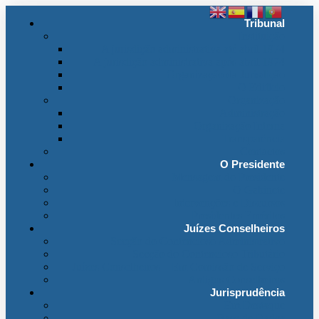
Tribunal
Instituição
A jurisdição administrativa até abril 1974
A jurisdição administrativa após abril 1974
Organização da Jurisdição
O Edifício
Organização
Administração
Organização Interna
Transparência
Contactos
O Presidente
Mensagem do Presidente
O Gabinete
Intervenções e Discursos
Presidentes Eméritos
Juízes Conselheiros
Secção do Contencioso Administrativo
Secção do Contencioso Tributário
Juízes Conselheiros – Em Comissão de Serviço
Antigos Conselheiros
Jurisprudência
Em Destaque
Base de Dados