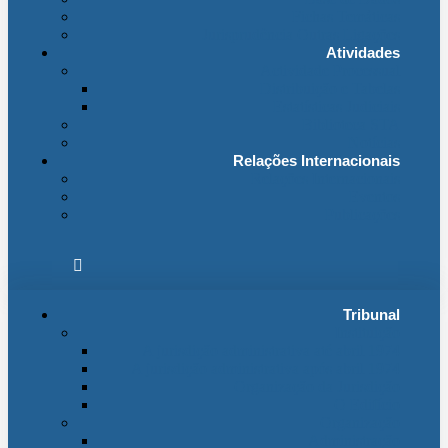
Fichas Temáticas
Jurisprudência Outras Ligações
Atividades
Actividade Processual
Distribuição e Tabelas
Estatísticas Judiciais
Biblioteca STA
Notícias
Relações Internacionais
Relações Internacionais
Eventos
Publicações
Tribunal
Instituição
A jurisdição administrativa até abril 1974
A jurisdição administrativa após abril 1974
Organização da Jurisdição
O Edifício
Organização
Administração