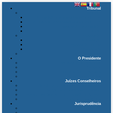
Tribunal
Instituição
A jurisdição administrativa até abril 1974
A jurisdição administrativa após abril 1974
Organização da Jurisdição
O Edifício
Organização
Administração
Organização Interna
Transparência
Contactos
O Presidente
Mensagem do Presidente
O Gabinete
Intervenções e Discursos
Presidentes Eméritos
Juízes Conselheiros
Secção do Contencioso Administrativo
Secção do Contencioso Tributário
Juízes Conselheiros – Em Comissão de Serviço
Antigos Conselheiros
Jurisprudência
Em Destaque
Base de Dados