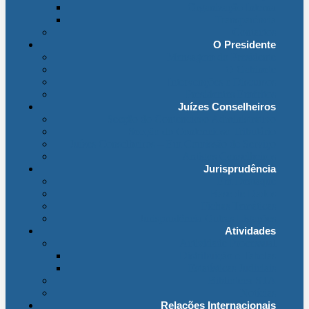
Organização Interna
Transparência
Contactos
O Presidente
Mensagem do Presidente
O Gabinete
Intervenções e Discursos
Presidentes Eméritos
Juízes Conselheiros
Secção do Contencioso Administrativo
Secção do Contencioso Tributário
Juízes Conselheiros – Em Comissão de Serviço
Antigos Conselheiros
Jurisprudência
Em Destaque
Base de Dados
Fichas Temáticas
Jurisprudência Outras Ligações
Atividades
Actividade Processual
Distribuição e Tabelas
Estatísticas Judiciais
Biblioteca STA
Notícias
Relações Internacionais