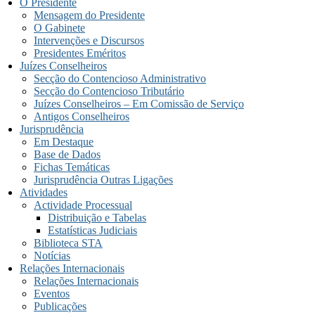
O Presidente
Mensagem do Presidente
O Gabinete
Intervenções e Discursos
Presidentes Eméritos
Juízes Conselheiros
Secção do Contencioso Administrativo
Secção do Contencioso Tributário
Juízes Conselheiros – Em Comissão de Serviço
Antigos Conselheiros
Jurisprudência
Em Destaque
Base de Dados
Fichas Temáticas
Jurisprudência Outras Ligações
Atividades
Actividade Processual
Distribuição e Tabelas
Estatísticas Judiciais
Biblioteca STA
Notícias
Relações Internacionais
Relações Internacionais
Eventos
Publicações