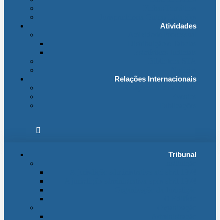
Fichas Temáticas
Jurisprudência Outras Ligações
Atividades
Actividade Processual
Distribuição e Tabelas
Estatísticas Judiciais
Biblioteca STA
Notícias
Relações Internacionais
Relações Internacionais
Eventos
Publicações
Tribunal
Instituição
A jurisdição administrativa até abril 1974
A jurisdição administrativa após abril 1974
Organização da Jurisdição
O Edifício
Organização
Administração