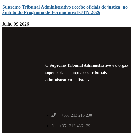
Supremo Tribunal Administrativo recebe oficiais de justiça, no
âmbito do Programa de Formadores EJTN 2026
Julho 09 2026
O
Supremo Tribunal Administrativo
é o órgão
superior da hierarquia dos
tribunais
administrativos
e
fiscais.
+351 213 216 200
+351 213 466 129