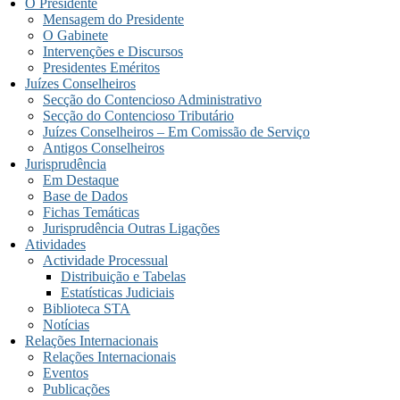
O Presidente
Mensagem do Presidente
O Gabinete
Intervenções e Discursos
Presidentes Eméritos
Juízes Conselheiros
Secção do Contencioso Administrativo
Secção do Contencioso Tributário
Juízes Conselheiros – Em Comissão de Serviço
Antigos Conselheiros
Jurisprudência
Em Destaque
Base de Dados
Fichas Temáticas
Jurisprudência Outras Ligações
Atividades
Actividade Processual
Distribuição e Tabelas
Estatísticas Judiciais
Biblioteca STA
Notícias
Relações Internacionais
Relações Internacionais
Eventos
Publicações