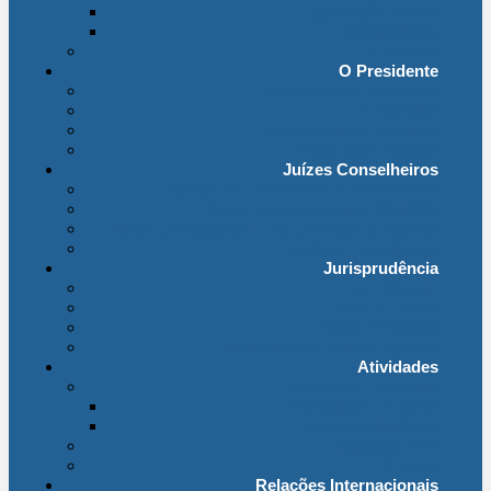
Organização Interna
Transparência
Contactos
O Presidente
Mensagem do Presidente
O Gabinete
Intervenções e Discursos
Presidentes Eméritos
Juízes Conselheiros
Secção do Contencioso Administrativo
Secção do Contencioso Tributário
Juízes Conselheiros – Em Comissão de Serviço
Antigos Conselheiros
Jurisprudência
Em Destaque
Base de Dados
Fichas Temáticas
Jurisprudência Outras Ligações
Atividades
Actividade Processual
Distribuição e Tabelas
Estatísticas Judiciais
Biblioteca STA
Notícias
Relações Internacionais