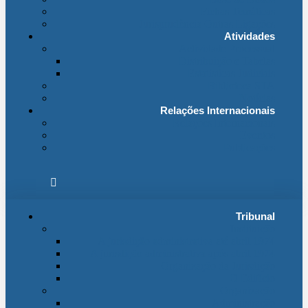
Fichas Temáticas
Jurisprudência Outras Ligações
Atividades
Actividade Processual
Distribuição e Tabelas
Estatísticas Judiciais
Biblioteca STA
Notícias
Relações Internacionais
Relações Internacionais
Eventos
Publicações
Tribunal
Instituição
A jurisdição administrativa até abril 1974
A jurisdição administrativa após abril 1974
Organização da Jurisdição
O Edifício
Organização
Administração