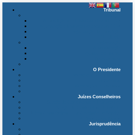
Tribunal
Instituição
A jurisdição administrativa até abril 1974
A jurisdição administrativa após abril 1974
Organização da Jurisdição
O Edifício
Organização
Administração
Organização Interna
Transparência
Contactos
O Presidente
Mensagem do Presidente
O Gabinete
Intervenções e Discursos
Presidentes Eméritos
Juízes Conselheiros
Secção do Contencioso Administrativo
Secção do Contencioso Tributário
Juízes Conselheiros – Em Comissão de Serviço
Antigos Conselheiros
Jurisprudência
Em Destaque
Base de Dados