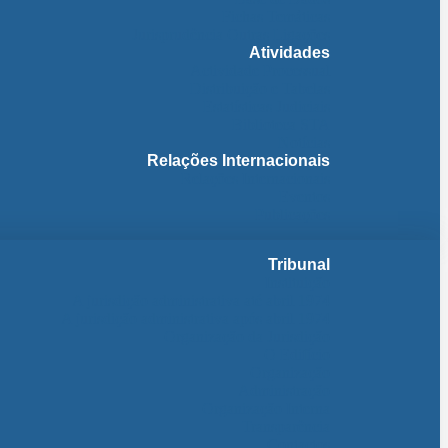
Fichas Temáticas
Jurisprudência Outras Ligações
Atividades
Actividade Processual
Distribuição e Tabelas
Estatísticas Judiciais
Biblioteca STA
Notícias
Relações Internacionais
Relações Internacionais
Eventos
Publicações
Tribunal
Instituição
A jurisdição administrativa até abril 1974
A jurisdição administrativa após abril 1974
Organização da Jurisdição
O Edifício
Organização
Administração
Organização Interna
Transparência
Contactos