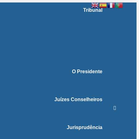
Tribunal
Instituição
A jurisdição administrativa até abril 1974
A jurisdição administrativa após abril 1974
Organização da Jurisdição
O Edifício
Organização
Administração
Organização Interna
Transparência
Contactos
O Presidente
Mensagem do Presidente
O Gabinete
Intervenções e Discursos
Presidentes Eméritos
Juízes Conselheiros
Secção do Contencioso Administrativo
Secção do Contencioso Tributário
Juízes Conselheiros – Em Comissão de Serviço
Antigos Conselheiros
Jurisprudência
Em Destaque
Base de Dados