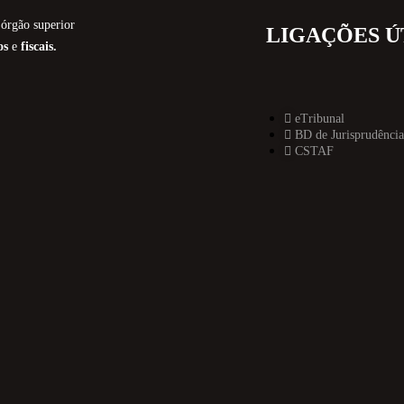
órgão superior
LIGAÇÕES Ú
os
e
fiscais.
eTribunal
BD de Jurisprudência
CSTAF