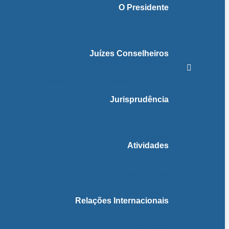
O Presidente
Mensagem do Presidente
O Gabinete
Intervenções e Discursos
Presidentes Eméritos
Juízes Conselheiros
Secção do Contencioso Administrativo
Secção do Contencioso Tributário
Juízes Conselheiros – Em Comissão de Serviço
Antigos Conselheiros
Jurisprudência
Em Destaque
Base de Dados
Fichas Temáticas
Jurisprudência Outras Ligações
Atividades
Actividade Processual
Distribuição e Tabelas
Estatísticas Judiciais
Biblioteca STA
Notícias
Relações Internacionais
Relações Internacionais
Eventos
Publicações