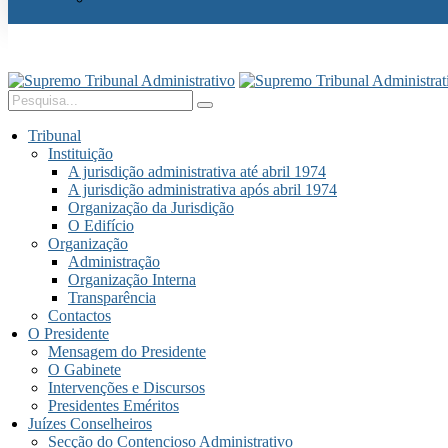
Tribunal
Instituição
A jurisdição administrativa até abril 1974
A jurisdição administrativa após abril 1974
Organização da Jurisdição
O Edifício
Organização
Administração
Organização Interna
Transparência
Contactos
O Presidente
Mensagem do Presidente
O Gabinete
Intervenções e Discursos
Presidentes Eméritos
Juízes Conselheiros
Secção do Contencioso Administrativo