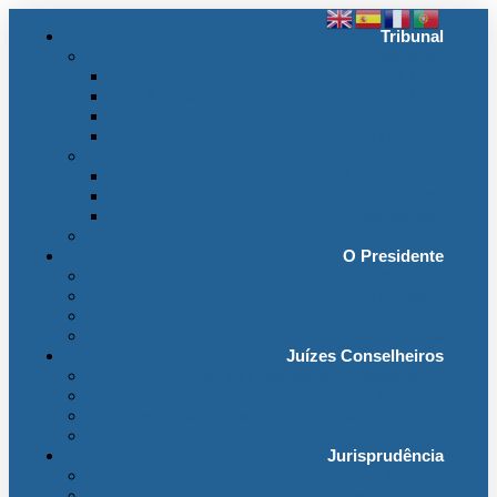
Tribunal
Instituição
A jurisdição administrativa até abril 1974
A jurisdição administrativa após abril 1974
Organização da Jurisdição
O Edifício
Organização
Administração
Organização Interna
Transparência
Contactos
O Presidente
Mensagem do Presidente
O Gabinete
Intervenções e Discursos
Presidentes Eméritos
Juízes Conselheiros
Secção do Contencioso Administrativo
Secção do Contencioso Tributário
Juízes Conselheiros – Em Comissão de Serviço
Antigos Conselheiros
Jurisprudência
Em Destaque
Base de Dados