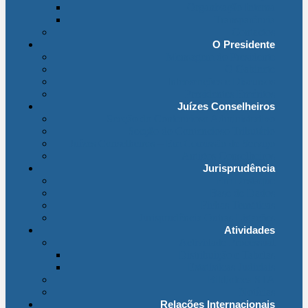
Organização Interna
Transparência
Contactos
O Presidente
Mensagem do Presidente
O Gabinete
Intervenções e Discursos
Presidentes Eméritos
Juízes Conselheiros
Secção do Contencioso Administrativo
Secção do Contencioso Tributário
Juízes Conselheiros – Em Comissão de Serviço
Antigos Conselheiros
Jurisprudência
Em Destaque
Base de Dados
Fichas Temáticas
Jurisprudência Outras Ligações
Atividades
Actividade Processual
Distribuição e Tabelas
Estatísticas Judiciais
Biblioteca STA
Notícias
Relações Internacionais