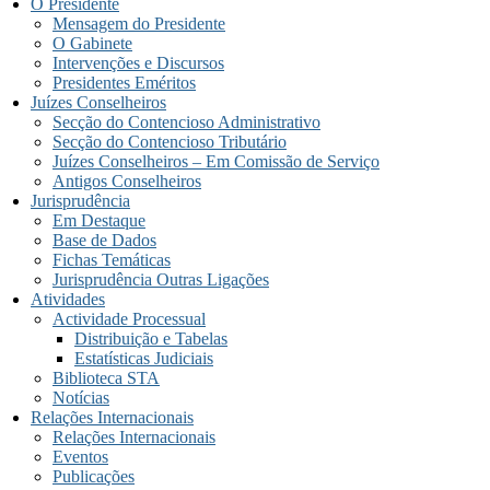
O Presidente
Mensagem do Presidente
O Gabinete
Intervenções e Discursos
Presidentes Eméritos
Juízes Conselheiros
Secção do Contencioso Administrativo
Secção do Contencioso Tributário
Juízes Conselheiros – Em Comissão de Serviço
Antigos Conselheiros
Jurisprudência
Em Destaque
Base de Dados
Fichas Temáticas
Jurisprudência Outras Ligações
Atividades
Actividade Processual
Distribuição e Tabelas
Estatísticas Judiciais
Biblioteca STA
Notícias
Relações Internacionais
Relações Internacionais
Eventos
Publicações