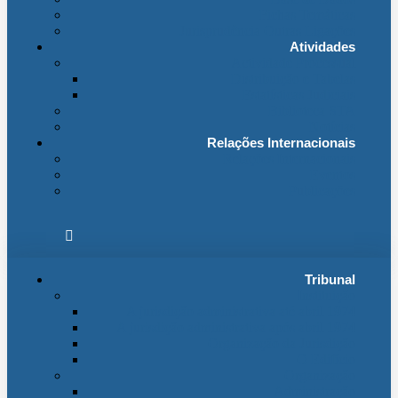
Fichas Temáticas
Jurisprudência Outras Ligações
Atividades
Actividade Processual
Distribuição e Tabelas
Estatísticas Judiciais
Biblioteca STA
Notícias
Relações Internacionais
Relações Internacionais
Eventos
Publicações
Tribunal
Instituição
A jurisdição administrativa até abril 1974
A jurisdição administrativa após abril 1974
Organização da Jurisdição
O Edifício
Organização
Administração