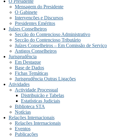
O Presidente
Mensagem do Presidente
O Gabinete
Intervenções e Discursos
Presidentes Eméritos
Juízes Conselheiros
Secção do Contencioso Administrativo
Secção do Contencioso Tributário
Juízes Conselheiros – Em Comissão de Serviço
Antigos Conselheiros
Jurisprudência
Em Destaque
Base de Dados
Fichas Temáticas
Jurisprudência Outras Ligações
Atividades
Actividade Processual
Distribuição e Tabelas
Estatísticas Judiciais
Biblioteca STA
Notícias
Relações Internacionais
Relações Internacionais
Eventos
Publicações