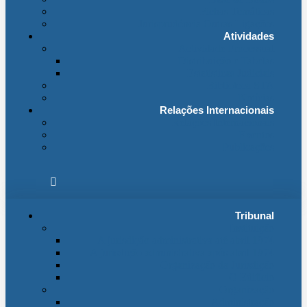
Fichas Temáticas
Jurisprudência Outras Ligações
Atividades
Actividade Processual
Distribuição e Tabelas
Estatísticas Judiciais
Biblioteca STA
Notícias
Relações Internacionais
Relações Internacionais
Eventos
Publicações
Tribunal
Instituição
A jurisdição administrativa até abril 1974
A jurisdição administrativa após abril 1974
Organização da Jurisdição
O Edifício
Organização
Administração