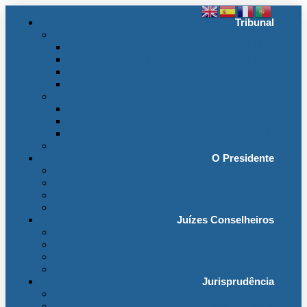
Tribunal
Instituição
A jurisdição administrativa até abril 1974
A jurisdição administrativa após abril 1974
Organização da Jurisdição
O Edifício
Organização
Administração
Organização Interna
Transparência
Contactos
O Presidente
Mensagem do Presidente
O Gabinete
Intervenções e Discursos
Presidentes Eméritos
Juízes Conselheiros
Secção do Contencioso Administrativo
Secção do Contencioso Tributário
Juízes Conselheiros – Em Comissão de Serviço
Antigos Conselheiros
Jurisprudência
Em Destaque
Base de Dados