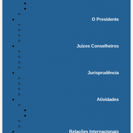
Organização Interna
Transparência
Contactos
O Presidente
Mensagem do Presidente
O Gabinete
Intervenções e Discursos
Presidentes Eméritos
Juízes Conselheiros
Secção do Contencioso Administrativo
Secção do Contencioso Tributário
Juízes Conselheiros – Em Comissão de Serviço
Antigos Conselheiros
Jurisprudência
Em Destaque
Base de Dados
Fichas Temáticas
Jurisprudência Outras Ligações
Atividades
Actividade Processual
Distribuição e Tabelas
Estatísticas Judiciais
Biblioteca STA
Notícias
Relações Internacionais