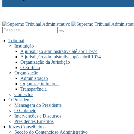
Tribunal
Instituição
A jurisdição administrativa até abril 1974
A jurisdição administrativa após abril 1974
Organização da Jurisdição
O Edifício
Organização
Administração
Organização Interna
Transparência
Contactos
O Presidente
Mensagem do Presidente
O Gabinete
Intervenções e Discursos
Presidentes Eméritos
Juízes Conselheiros
Secção do Contencioso Administrativo