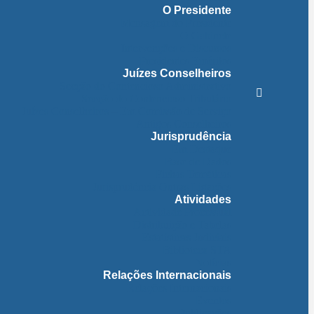
O Presidente
Mensagem do Presidente
O Gabinete
Intervenções e Discursos
Presidentes Eméritos
Juízes Conselheiros
Secção do Contencioso Administrativo
Secção do Contencioso Tributário
Juízes Conselheiros – Em Comissão de Serviço
Antigos Conselheiros
Jurisprudência
Em Destaque
Base de Dados
Fichas Temáticas
Jurisprudência Outras Ligações
Atividades
Actividade Processual
Distribuição e Tabelas
Estatísticas Judiciais
Biblioteca STA
Notícias
Relações Internacionais
Relações Internacionais
Eventos
Publicações