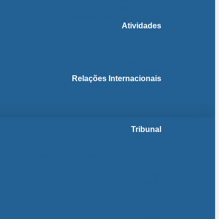
Fichas Temáticas
Jurisprudência Outras Ligações
Atividades
Actividade Processual
Distribuição e Tabelas
Estatísticas Judiciais
Biblioteca STA
Notícias
Relações Internacionais
Relações Internacionais
Eventos
Publicações
Tribunal
Instituição
A jurisdição administrativa até abril 1974
A jurisdição administrativa após abril 1974
Organização da Jurisdição
O Edifício
Organização
Administração
Organização Interna
Transparência
Contactos