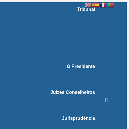
Tribunal
Instituição
A jurisdição administrativa até abril 1974
A jurisdição administrativa após abril 1974
Organização da Jurisdição
O Edifício
Organização
Administração
Organização Interna
Transparência
Contactos
O Presidente
Mensagem do Presidente
O Gabinete
Intervenções e Discursos
Presidentes Eméritos
Juízes Conselheiros
Secção do Contencioso Administrativo
Secção do Contencioso Tributário
Juízes Conselheiros – Em Comissão de Serviço
Antigos Conselheiros
Jurisprudência
Em Destaque
Base de Dados