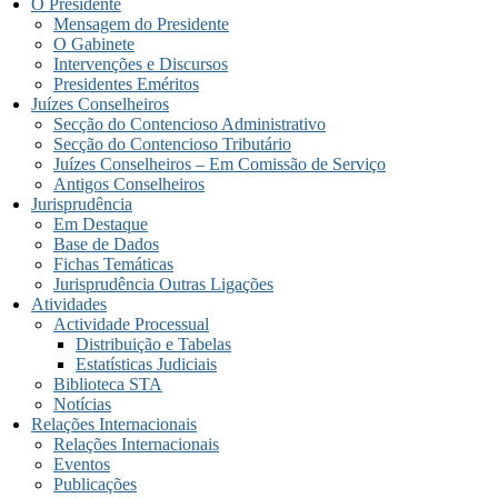
O Presidente
Mensagem do Presidente
O Gabinete
Intervenções e Discursos
Presidentes Eméritos
Juízes Conselheiros
Secção do Contencioso Administrativo
Secção do Contencioso Tributário
Juízes Conselheiros – Em Comissão de Serviço
Antigos Conselheiros
Jurisprudência
Em Destaque
Base de Dados
Fichas Temáticas
Jurisprudência Outras Ligações
Atividades
Actividade Processual
Distribuição e Tabelas
Estatísticas Judiciais
Biblioteca STA
Notícias
Relações Internacionais
Relações Internacionais
Eventos
Publicações