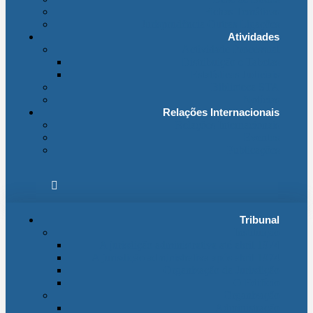
Fichas Temáticas
Jurisprudência Outras Ligações
Atividades
Actividade Processual
Distribuição e Tabelas
Estatísticas Judiciais
Biblioteca STA
Notícias
Relações Internacionais
Relações Internacionais
Eventos
Publicações
Tribunal
Instituição
A jurisdição administrativa até abril 1974
A jurisdição administrativa após abril 1974
Organização da Jurisdição
O Edifício
Organização
Administração