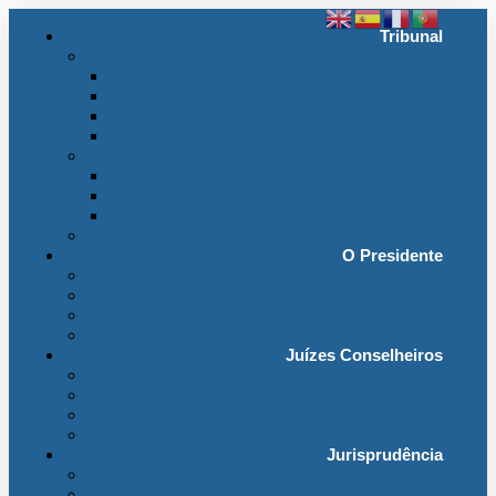
Tribunal
Instituição
A jurisdição administrativa até abril 1974
A jurisdição administrativa após abril 1974
Organização da Jurisdição
O Edifício
Organização
Administração
Organização Interna
Transparência
Contactos
O Presidente
Mensagem do Presidente
O Gabinete
Intervenções e Discursos
Presidentes Eméritos
Juízes Conselheiros
Secção do Contencioso Administrativo
Secção do Contencioso Tributário
Juízes Conselheiros – Em Comissão de Serviço
Antigos Conselheiros
Jurisprudência
Em Destaque
Base de Dados