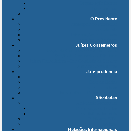
Organização Interna
Transparência
Contactos
O Presidente
Mensagem do Presidente
O Gabinete
Intervenções e Discursos
Presidentes Eméritos
Juízes Conselheiros
Secção do Contencioso Administrativo
Secção do Contencioso Tributário
Juízes Conselheiros – Em Comissão de Serviço
Antigos Conselheiros
Jurisprudência
Em Destaque
Base de Dados
Fichas Temáticas
Jurisprudência Outras Ligações
Atividades
Actividade Processual
Distribuição e Tabelas
Estatísticas Judiciais
Biblioteca STA
Notícias
Relações Internacionais