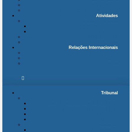
Fichas Temáticas
Jurisprudência Outras Ligações
Atividades
Actividade Processual
Distribuição e Tabelas
Estatísticas Judiciais
Biblioteca STA
Notícias
Relações Internacionais
Relações Internacionais
Eventos
Publicações
Tribunal
Instituição
A jurisdição administrativa até abril 1974
A jurisdição administrativa após abril 1974
Organização da Jurisdição
O Edifício
Organização
Administração