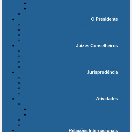
Organização Interna
Transparência
Contactos
O Presidente
Mensagem do Presidente
O Gabinete
Intervenções e Discursos
Presidentes Eméritos
Juízes Conselheiros
Secção do Contencioso Administrativo
Secção do Contencioso Tributário
Juízes Conselheiros – Em Comissão de Serviço
Antigos Conselheiros
Jurisprudência
Em Destaque
Base de Dados
Fichas Temáticas
Jurisprudência Outras Ligações
Atividades
Actividade Processual
Distribuição e Tabelas
Estatísticas Judiciais
Biblioteca STA
Notícias
Relações Internacionais