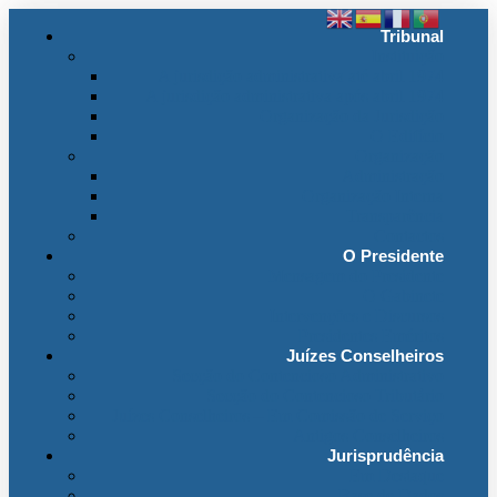
Tribunal
Instituição
A jurisdição administrativa até abril 1974
A jurisdição administrativa após abril 1974
Organização da Jurisdição
O Edifício
Organização
Administração
Organização Interna
Transparência
Contactos
O Presidente
Mensagem do Presidente
O Gabinete
Intervenções e Discursos
Presidentes Eméritos
Juízes Conselheiros
Secção do Contencioso Administrativo
Secção do Contencioso Tributário
Juízes Conselheiros – Em Comissão de Serviço
Antigos Conselheiros
Jurisprudência
Em Destaque
Base de Dados