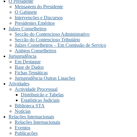
O Presidente
Mensagem do Presidente
O Gabinete
Intervenções e Discursos
Presidentes Eméritos
Juízes Conselheiros
Secção do Contencioso Administrativo
Secção do Contencioso Tributário
Juízes Conselheiros – Em Comissão de Serviço
Antigos Conselheiros
Jurisprudência
Em Destaque
Base de Dados
Fichas Temáticas
Jurisprudência Outras Ligações
Atividades
Actividade Processual
Distribuição e Tabelas
Estatísticas Judiciais
Biblioteca STA
Notícias
Relações Internacionais
Relações Internacionais
Eventos
Publicações