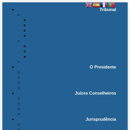
Tribunal
Instituição
A jurisdição administrativa até abril 1974
A jurisdição administrativa após abril 1974
Organização da Jurisdição
O Edifício
Organização
Administração
Organização Interna
Transparência
Contactos
O Presidente
Mensagem do Presidente
O Gabinete
Intervenções e Discursos
Presidentes Eméritos
Juízes Conselheiros
Secção do Contencioso Administrativo
Secção do Contencioso Tributário
Juízes Conselheiros – Em Comissão de Serviço
Antigos Conselheiros
Jurisprudência
Em Destaque
Base de Dados