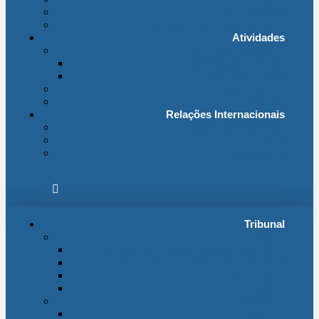
Fichas Temáticas
Jurisprudência Outras Ligações
Atividades
Actividade Processual
Distribuição e Tabelas
Estatísticas Judiciais
Biblioteca STA
Notícias
Relações Internacionais
Relações Internacionais
Eventos
Publicações
Tribunal
Instituição
A jurisdição administrativa até abril 1974
A jurisdição administrativa após abril 1974
Organização da Jurisdição
O Edifício
Organização
Administração