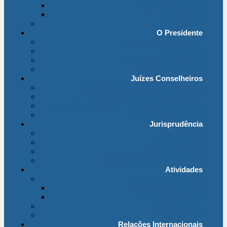
Organização Interna
Transparência
Contactos
O Presidente
Mensagem do Presidente
O Gabinete
Intervenções e Discursos
Presidentes Eméritos
Juízes Conselheiros
Secção do Contencioso Administrativo
Secção do Contencioso Tributário
Juízes Conselheiros – Em Comissão de Serviço
Antigos Conselheiros
Jurisprudência
Em Destaque
Base de Dados
Fichas Temáticas
Jurisprudência Outras Ligações
Atividades
Actividade Processual
Distribuição e Tabelas
Estatísticas Judiciais
Biblioteca STA
Notícias
Relações Internacionais