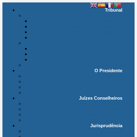
Tribunal
Instituição
A jurisdição administrativa até abril 1974
A jurisdição administrativa após abril 1974
Organização da Jurisdição
O Edifício
Organização
Administração
Organização Interna
Transparência
Contactos
O Presidente
Mensagem do Presidente
O Gabinete
Intervenções e Discursos
Presidentes Eméritos
Juízes Conselheiros
Secção do Contencioso Administrativo
Secção do Contencioso Tributário
Juízes Conselheiros – Em Comissão de Serviço
Antigos Conselheiros
Jurisprudência
Em Destaque
Base de Dados