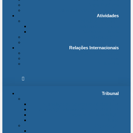
Fichas Temáticas
Jurisprudência Outras Ligações
Atividades
Actividade Processual
Distribuição e Tabelas
Estatísticas Judiciais
Biblioteca STA
Notícias
Relações Internacionais
Relações Internacionais
Eventos
Publicações
Tribunal
Instituição
A jurisdição administrativa até abril 1974
A jurisdição administrativa após abril 1974
Organização da Jurisdição
O Edifício
Organização
Administração