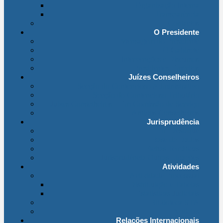
Organização Interna
Transparência
Contactos
O Presidente
Mensagem do Presidente
O Gabinete
Intervenções e Discursos
Presidentes Eméritos
Juízes Conselheiros
Secção do Contencioso Administrativo
Secção do Contencioso Tributário
Juízes Conselheiros – Em Comissão de Serviço
Antigos Conselheiros
Jurisprudência
Em Destaque
Base de Dados
Fichas Temáticas
Jurisprudência Outras Ligações
Atividades
Actividade Processual
Distribuição e Tabelas
Estatísticas Judiciais
Biblioteca STA
Notícias
Relações Internacionais