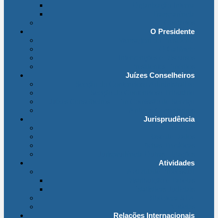
Organização Interna
Transparência
Contactos
O Presidente
Mensagem do Presidente
O Gabinete
Intervenções e Discursos
Presidentes Eméritos
Juízes Conselheiros
Secção do Contencioso Administrativo
Secção do Contencioso Tributário
Juízes Conselheiros – Em Comissão de Serviço
Antigos Conselheiros
Jurisprudência
Em Destaque
Base de Dados
Fichas Temáticas
Jurisprudência Outras Ligações
Atividades
Actividade Processual
Distribuição e Tabelas
Estatísticas Judiciais
Biblioteca STA
Notícias
Relações Internacionais