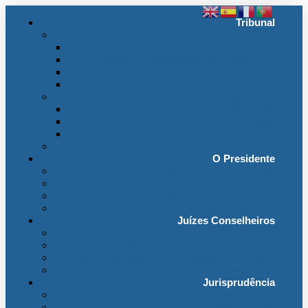
Tribunal
Instituição
A jurisdição administrativa até abril 1974
A jurisdição administrativa após abril 1974
Organização da Jurisdição
O Edifício
Organização
Administração
Organização Interna
Transparência
Contactos
O Presidente
Mensagem do Presidente
O Gabinete
Intervenções e Discursos
Presidentes Eméritos
Juízes Conselheiros
Secção do Contencioso Administrativo
Secção do Contencioso Tributário
Juízes Conselheiros – Em Comissão de Serviço
Antigos Conselheiros
Jurisprudência
Em Destaque
Base de Dados