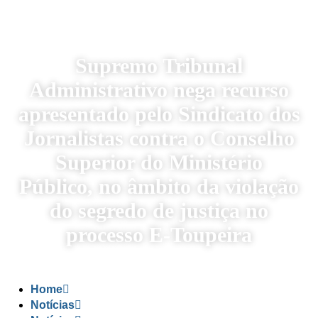
Supremo Tribunal
Administrativo nega recurso
apresentado pelo Sindicato dos
Jornalistas contra o Conselho
Superior do Ministério
Público, no âmbito da violação
do segredo de justiça no
processo E-Toupeira
Home
Notícias