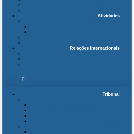
Fichas Temáticas
Jurisprudência Outras Ligações
Atividades
Actividade Processual
Distribuição e Tabelas
Estatísticas Judiciais
Biblioteca STA
Notícias
Relações Internacionais
Relações Internacionais
Eventos
Publicações
Tribunal
Instituição
A jurisdição administrativa até abril 1974
A jurisdição administrativa após abril 1974
Organização da Jurisdição
O Edifício
Organização
Administração