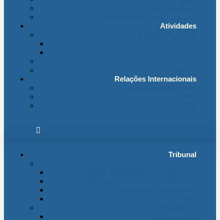
Fichas Temáticas
Jurisprudência Outras Ligações
Atividades
Actividade Processual
Distribuição e Tabelas
Estatísticas Judiciais
Biblioteca STA
Notícias
Relações Internacionais
Relações Internacionais
Eventos
Publicações
Tribunal
Instituição
A jurisdição administrativa até abril 1974
A jurisdição administrativa após abril 1974
Organização da Jurisdição
O Edifício
Organização
Administração