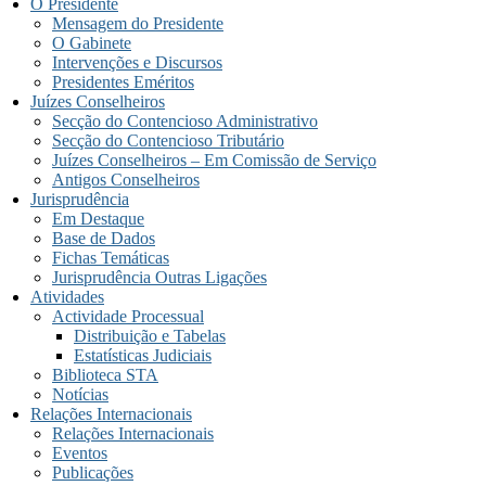
O Presidente
Mensagem do Presidente
O Gabinete
Intervenções e Discursos
Presidentes Eméritos
Juízes Conselheiros
Secção do Contencioso Administrativo
Secção do Contencioso Tributário
Juízes Conselheiros – Em Comissão de Serviço
Antigos Conselheiros
Jurisprudência
Em Destaque
Base de Dados
Fichas Temáticas
Jurisprudência Outras Ligações
Atividades
Actividade Processual
Distribuição e Tabelas
Estatísticas Judiciais
Biblioteca STA
Notícias
Relações Internacionais
Relações Internacionais
Eventos
Publicações