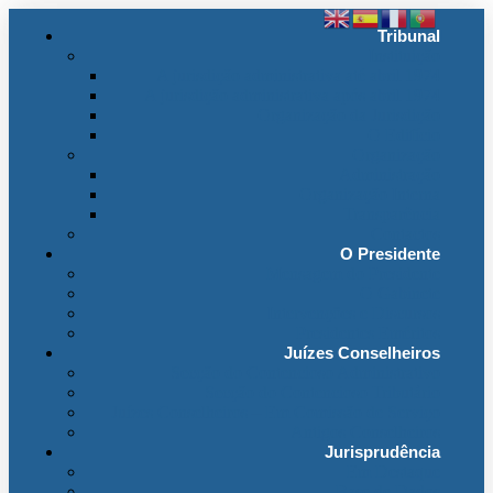
Tribunal
Instituição
A jurisdição administrativa até abril 1974
A jurisdição administrativa após abril 1974
Organização da Jurisdição
O Edifício
Organização
Administração
Organização Interna
Transparência
Contactos
O Presidente
Mensagem do Presidente
O Gabinete
Intervenções e Discursos
Presidentes Eméritos
Juízes Conselheiros
Secção do Contencioso Administrativo
Secção do Contencioso Tributário
Juízes Conselheiros – Em Comissão de Serviço
Antigos Conselheiros
Jurisprudência
Em Destaque
Base de Dados