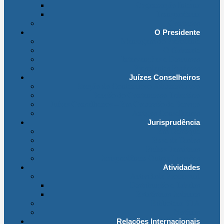
Organização Interna
Transparência
Contactos
O Presidente
Mensagem do Presidente
O Gabinete
Intervenções e Discursos
Presidentes Eméritos
Juízes Conselheiros
Secção do Contencioso Administrativo
Secção do Contencioso Tributário
Juízes Conselheiros – Em Comissão de Serviço
Antigos Conselheiros
Jurisprudência
Em Destaque
Base de Dados
Fichas Temáticas
Jurisprudência Outras Ligações
Atividades
Actividade Processual
Distribuição e Tabelas
Estatísticas Judiciais
Biblioteca STA
Notícias
Relações Internacionais