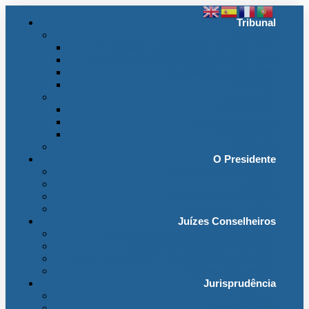
Tribunal
Instituição
A jurisdição administrativa até abril 1974
A jurisdição administrativa após abril 1974
Organização da Jurisdição
O Edifício
Organização
Administração
Organização Interna
Transparência
Contactos
O Presidente
Mensagem do Presidente
O Gabinete
Intervenções e Discursos
Presidentes Eméritos
Juízes Conselheiros
Secção do Contencioso Administrativo
Secção do Contencioso Tributário
Juízes Conselheiros – Em Comissão de Serviço
Antigos Conselheiros
Jurisprudência
Em Destaque
Base de Dados