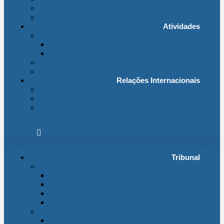
Fichas Temáticas
Jurisprudência Outras Ligações
Atividades
Actividade Processual
Distribuição e Tabelas
Estatísticas Judiciais
Biblioteca STA
Notícias
Relações Internacionais
Relações Internacionais
Eventos
Publicações
Tribunal
Instituição
A jurisdição administrativa até abril 1974
A jurisdição administrativa após abril 1974
Organização da Jurisdição
O Edifício
Organização
Administração