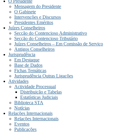
O Presidente
Mensagem do Presidente
O Gabinete
Intervenções e Discursos
Presidentes Eméritos
Juízes Conselheiros
Secção do Contencioso Administrativo
Secção do Contencioso Tributário
Juízes Conselheiros – Em Comissão de Serviço
Antigos Conselheiros
Jurisprudência
Em Destaque
Base de Dados
Fichas Temáticas
Jurisprudência Outras Ligações
Atividades
Actividade Processual
Distribuição e Tabelas
Estatísticas Judiciais
Biblioteca STA
Notícias
Relações Internacionais
Relações Internacionais
Eventos
Publicações