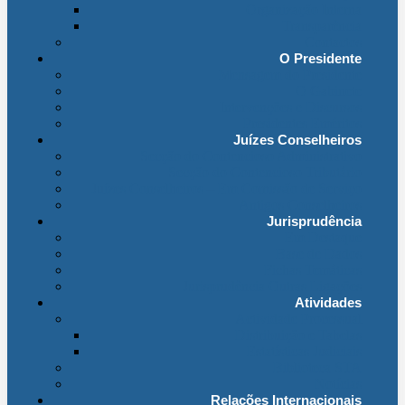
Organização Interna
Transparência
Contactos
O Presidente
Mensagem do Presidente
O Gabinete
Intervenções e Discursos
Presidentes Eméritos
Juízes Conselheiros
Secção do Contencioso Administrativo
Secção do Contencioso Tributário
Juízes Conselheiros – Em Comissão de Serviço
Antigos Conselheiros
Jurisprudência
Em Destaque
Base de Dados
Fichas Temáticas
Jurisprudência Outras Ligações
Atividades
Actividade Processual
Distribuição e Tabelas
Estatísticas Judiciais
Biblioteca STA
Notícias
Relações Internacionais