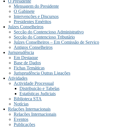
O Presidente
Mensagem do Presidente
O Gabinete
Intervenções e Discursos
Presidentes Eméritos
Juízes Conselheiros
Secção do Contencioso Administrativo
Secção do Contencioso Tributário
Juízes Conselheiros – Em Comissão de Serviço
Antigos Conselheiros
Jurisprudência
Em Destaque
Base de Dados
Fichas Temáticas
Jurisprudência Outras Ligações
Atividades
Actividade Processual
Distribuição e Tabelas
Estatísticas Judiciais
Biblioteca STA
Notícias
Relações Internacionais
Relações Internacionais
Eventos
Publicações