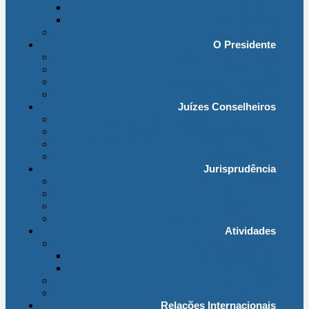
Organização Interna
Transparência
Contactos
O Presidente
Mensagem do Presidente
O Gabinete
Intervenções e Discursos
Presidentes Eméritos
Juízes Conselheiros
Secção do Contencioso Administrativo
Secção do Contencioso Tributário
Juízes Conselheiros – Em Comissão de Serviço
Antigos Conselheiros
Jurisprudência
Em Destaque
Base de Dados
Fichas Temáticas
Jurisprudência Outras Ligações
Atividades
Actividade Processual
Distribuição e Tabelas
Estatísticas Judiciais
Biblioteca STA
Notícias
Relações Internacionais