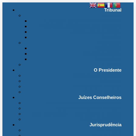
Tribunal
Instituição
A jurisdição administrativa até abril 1974
A jurisdição administrativa após abril 1974
Organização da Jurisdição
O Edifício
Organização
Administração
Organização Interna
Transparência
Contactos
O Presidente
Mensagem do Presidente
O Gabinete
Intervenções e Discursos
Presidentes Eméritos
Juízes Conselheiros
Secção do Contencioso Administrativo
Secção do Contencioso Tributário
Juízes Conselheiros – Em Comissão de Serviço
Antigos Conselheiros
Jurisprudência
Em Destaque
Base de Dados