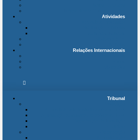
Fichas Temáticas
Jurisprudência Outras Ligações
Atividades
Actividade Processual
Distribuição e Tabelas
Estatísticas Judiciais
Biblioteca STA
Notícias
Relações Internacionais
Relações Internacionais
Eventos
Publicações
Tribunal
Instituição
A jurisdição administrativa até abril 1974
A jurisdição administrativa após abril 1974
Organização da Jurisdição
O Edifício
Organização
Administração