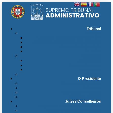
Tribunal
Instituição
A jurisdição administrativa até abril 1974
A jurisdição administrativa após abril 1974
Organização da Jurisdição
O Edifício
Organização
Administração
Organização Interna
Transparência
Contactos
O Presidente
Mensagem do Presidente
O Gabinete
Intervenções e Discursos
Presidentes Eméritos
Juízes Conselheiros
Secção do Contencioso Administrativo
Secção do Contencioso Tributário