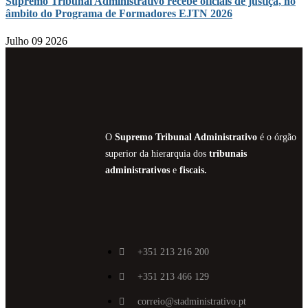
Supremo Tribunal Administrativo recebe oficiais de justiça, no
âmbito do Programa de Formadores EJTN 2026
Julho 09 2026
O
Supremo Tribunal Administrativo
é o órgão
superior da hierarquia dos
tribunais
administrativos
e
fiscais.
+351 213 216 200
+351 213 466 129
correio@stadministrativo.pt