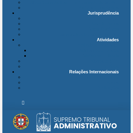
Juízes Conselheiros – Em Comissão de Serviço
Antigos Conselheiros
Jurisprudência
Em Destaque
Base de Dados
Fichas Temáticas
Jurisprudência Outras Ligações
Atividades
Actividade Processual
Distribuição e Tabelas
Estatísticas Judiciais
Biblioteca STA
Notícias
Relações Internacionais
Relações Internacionais
Eventos
Publicações