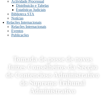
Actividade Processual
Distribuição e Tabelas
Estatísticas Judiciais
Biblioteca STA
Notícias
Relações Internacionais
Relações Internacionais
Eventos
Publicações
Tomada de posse de novos
Juízes Conselheiros da Secção
de Contencioso Administrativo
do Supremo Tribunal
Administrativo