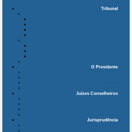
Tribunal
Instituição
A jurisdição administrativa até abril 1974
A jurisdição administrativa após abril 1974
Organização da Jurisdição
O Edifício
Organização
Administração
Organização Interna
Transparência
Contactos
O Presidente
Mensagem do Presidente
O Gabinete
Intervenções e Discursos
Presidentes Eméritos
Juízes Conselheiros
Secção do Contencioso Administrativo
Secção do Contencioso Tributário
Juízes Conselheiros – Em Comissão de Serviço
Antigos Conselheiros
Jurisprudência
Em Destaque
Base de Dados