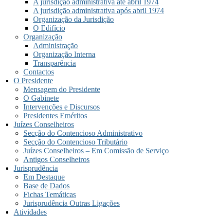
A jurisdição administrativa até abril 1974
A jurisdição administrativa após abril 1974
Organização da Jurisdição
O Edifício
Organização
Administração
Organização Interna
Transparência
Contactos
O Presidente
Mensagem do Presidente
O Gabinete
Intervenções e Discursos
Presidentes Eméritos
Juízes Conselheiros
Secção do Contencioso Administrativo
Secção do Contencioso Tributário
Juízes Conselheiros – Em Comissão de Serviço
Antigos Conselheiros
Jurisprudência
Em Destaque
Base de Dados
Fichas Temáticas
Jurisprudência Outras Ligações
Atividades