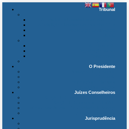
Tribunal
Instituição
A jurisdição administrativa até abril 1974
A jurisdição administrativa após abril 1974
Organização da Jurisdição
O Edifício
Organização
Administração
Organização Interna
Transparência
Contactos
O Presidente
Mensagem do Presidente
O Gabinete
Intervenções e Discursos
Presidentes Eméritos
Juízes Conselheiros
Secção do Contencioso Administrativo
Secção do Contencioso Tributário
Juízes Conselheiros – Em Comissão de Serviço
Antigos Conselheiros
Jurisprudência
Em Destaque
Base de Dados