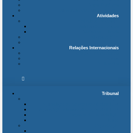
Fichas Temáticas
Jurisprudência Outras Ligações
Atividades
Actividade Processual
Distribuição e Tabelas
Estatísticas Judiciais
Biblioteca STA
Notícias
Relações Internacionais
Relações Internacionais
Eventos
Publicações
Tribunal
Instituição
A jurisdição administrativa até abril 1974
A jurisdição administrativa após abril 1974
Organização da Jurisdição
O Edifício
Organização
Administração