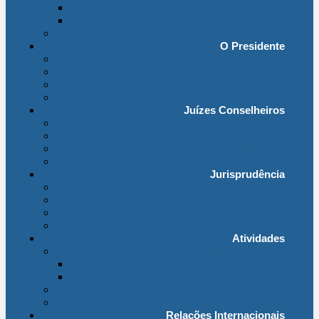
Organização Interna
Transparência
Contactos
O Presidente
Mensagem do Presidente
O Gabinete
Intervenções e Discursos
Presidentes Eméritos
Juízes Conselheiros
Secção do Contencioso Administrativo
Secção do Contencioso Tributário
Juízes Conselheiros – Em Comissão de Serviço
Antigos Conselheiros
Jurisprudência
Em Destaque
Base de Dados
Fichas Temáticas
Jurisprudência Outras Ligações
Atividades
Actividade Processual
Distribuição e Tabelas
Estatísticas Judiciais
Biblioteca STA
Notícias
Relações Internacionais