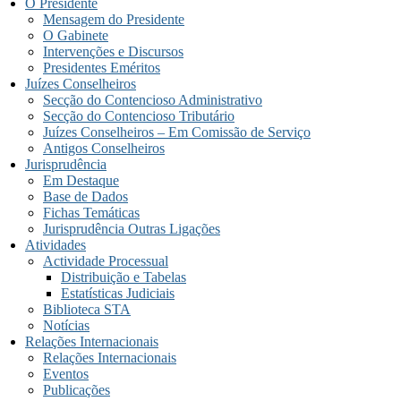
O Presidente
Mensagem do Presidente
O Gabinete
Intervenções e Discursos
Presidentes Eméritos
Juízes Conselheiros
Secção do Contencioso Administrativo
Secção do Contencioso Tributário
Juízes Conselheiros – Em Comissão de Serviço
Antigos Conselheiros
Jurisprudência
Em Destaque
Base de Dados
Fichas Temáticas
Jurisprudência Outras Ligações
Atividades
Actividade Processual
Distribuição e Tabelas
Estatísticas Judiciais
Biblioteca STA
Notícias
Relações Internacionais
Relações Internacionais
Eventos
Publicações