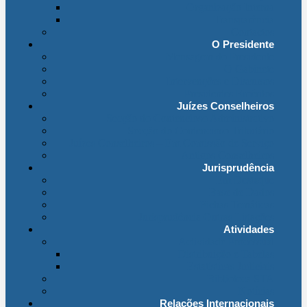
Organização Interna
Transparência
Contactos
O Presidente
Mensagem do Presidente
O Gabinete
Intervenções e Discursos
Presidentes Eméritos
Juízes Conselheiros
Secção do Contencioso Administrativo
Secção do Contencioso Tributário
Juízes Conselheiros – Em Comissão de Serviço
Antigos Conselheiros
Jurisprudência
Em Destaque
Base de Dados
Fichas Temáticas
Jurisprudência Outras Ligações
Atividades
Actividade Processual
Distribuição e Tabelas
Estatísticas Judiciais
Biblioteca STA
Notícias
Relações Internacionais