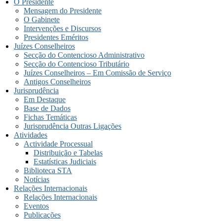
O Presidente
Mensagem do Presidente
O Gabinete
Intervenções e Discursos
Presidentes Eméritos
Juízes Conselheiros
Secção do Contencioso Administrativo
Secção do Contencioso Tributário
Juízes Conselheiros – Em Comissão de Serviço
Antigos Conselheiros
Jurisprudência
Em Destaque
Base de Dados
Fichas Temáticas
Jurisprudência Outras Ligações
Atividades
Actividade Processual
Distribuição e Tabelas
Estatísticas Judiciais
Biblioteca STA
Notícias
Relações Internacionais
Relações Internacionais
Eventos
Publicações