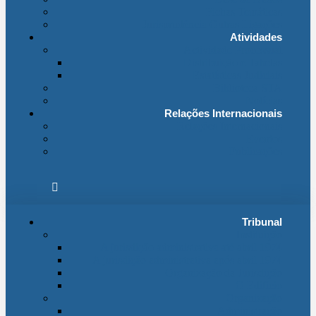
Fichas Temáticas
Jurisprudência Outras Ligações
Atividades
Actividade Processual
Distribuição e Tabelas
Estatísticas Judiciais
Biblioteca STA
Notícias
Relações Internacionais
Relações Internacionais
Eventos
Publicações
Tribunal
Instituição
A jurisdição administrativa até abril 1974
A jurisdição administrativa após abril 1974
Organização da Jurisdição
O Edifício
Organização
Administração