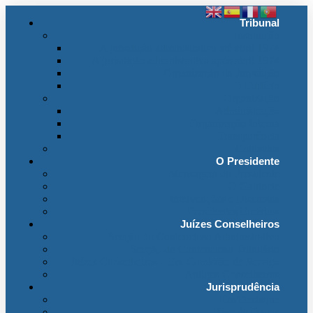
Tribunal
Instituição
A jurisdição administrativa até abril 1974
A jurisdição administrativa após abril 1974
Organização da Jurisdição
O Edifício
Organização
Administração
Organização Interna
Transparência
Contactos
O Presidente
Mensagem do Presidente
O Gabinete
Intervenções e Discursos
Presidentes Eméritos
Juízes Conselheiros
Secção do Contencioso Administrativo
Secção do Contencioso Tributário
Juízes Conselheiros – Em Comissão de Serviço
Antigos Conselheiros
Jurisprudência
Em Destaque
Base de Dados