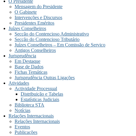
O Presidente
Mensagem do Presidente
O Gabinete
Intervenções e Discursos
Presidentes Eméritos
Juízes Conselheiros
Secção do Contencioso Administrativo
Secção do Contencioso Tributário
Juízes Conselheiros – Em Comissão de Serviço
Antigos Conselheiros
Jurisprudência
Em Destaque
Base de Dados
Fichas Temáticas
Jurisprudência Outras Ligações
Atividades
Actividade Processual
Distribuição e Tabelas
Estatísticas Judiciais
Biblioteca STA
Notícias
Relações Internacionais
Relações Internacionais
Eventos
Publicações