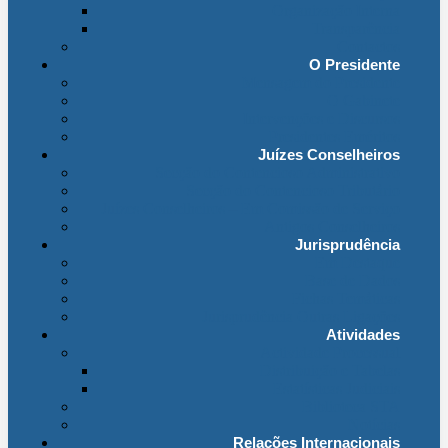
Organização Interna
Transparência
Contactos
O Presidente
Mensagem do Presidente
O Gabinete
Intervenções e Discursos
Presidentes Eméritos
Juízes Conselheiros
Secção do Contencioso Administrativo
Secção do Contencioso Tributário
Juízes Conselheiros – Em Comissão de Serviço
Antigos Conselheiros
Jurisprudência
Em Destaque
Base de Dados
Fichas Temáticas
Jurisprudência Outras Ligações
Atividades
Actividade Processual
Distribuição e Tabelas
Estatísticas Judiciais
Biblioteca STA
Notícias
Relações Internacionais