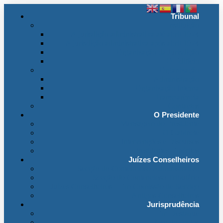
Tribunal
Instituição
A jurisdição administrativa até abril 1974
A jurisdição administrativa após abril 1974
Organização da Jurisdição
O Edifício
Organização
Administração
Organização Interna
Transparência
Contactos
O Presidente
Mensagem do Presidente
O Gabinete
Intervenções e Discursos
Presidentes Eméritos
Juízes Conselheiros
Secção do Contencioso Administrativo
Secção do Contencioso Tributário
Juízes Conselheiros – Em Comissão de Serviço
Antigos Conselheiros
Jurisprudência
Em Destaque
Base de Dados