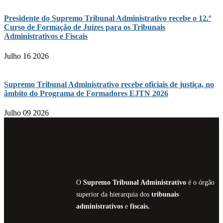
Presidente do Supremo Tribunal Administrativo recebe o 12.º
Curso de Formação de Juízes para os Tribunais
Administrativos e Fiscais
Julho 16 2026
Supremo Tribunal Administrativo recebe oficiais de justiça, no
âmbito do Programa de Formadores EJTN 2026
Julho 09 2026
O
Supremo Tribunal Administrativo
é o órgão
superior da hierarquia dos
tribunais
administrativos
e
fiscais.