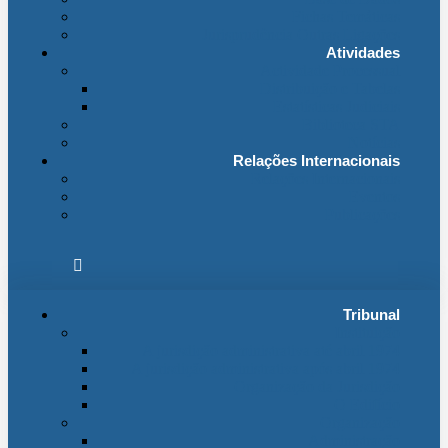
Fichas Temáticas
Jurisprudência Outras Ligações
Atividades
Actividade Processual
Distribuição e Tabelas
Estatísticas Judiciais
Biblioteca STA
Notícias
Relações Internacionais
Relações Internacionais
Eventos
Publicações
Tribunal
Instituição
A jurisdição administrativa até abril 1974
A jurisdição administrativa após abril 1974
Organização da Jurisdição
O Edifício
Organização
Administração