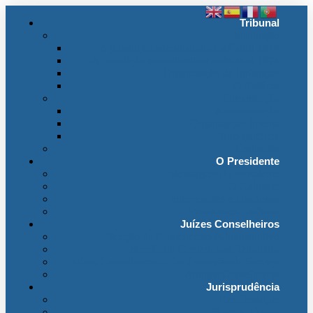
Tribunal
Instituição
A jurisdição administrativa até abril 1974
A jurisdição administrativa após abril 1974
Organização da Jurisdição
O Edifício
Organização
Administração
Organização Interna
Transparência
Contactos
O Presidente
Mensagem do Presidente
O Gabinete
Intervenções e Discursos
Presidentes Eméritos
Juízes Conselheiros
Secção do Contencioso Administrativo
Secção do Contencioso Tributário
Juízes Conselheiros – Em Comissão de Serviço
Antigos Conselheiros
Jurisprudência
Em Destaque
Base de Dados