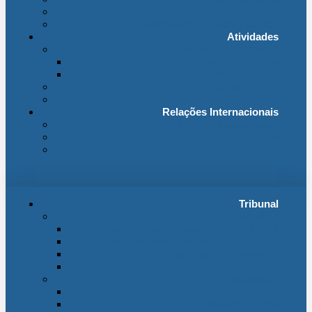
Fichas Temáticas
Jurisprudência Outras Ligações
Atividades
Actividade Processual
Distribuição e Tabelas
Estatísticas Judiciais
Biblioteca STA
Notícias
Relações Internacionais
Relações Internacionais
Eventos
Publicações
Tribunal
Instituição
A jurisdição administrativa até abril 1974
A jurisdição administrativa após abril 1974
Organização da Jurisdição
O Edifício
Organização
Administração
Organização Interna