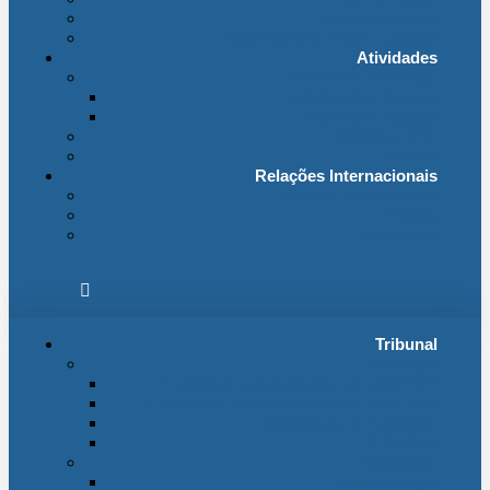
Fichas Temáticas
Jurisprudência Outras Ligações
Atividades
Actividade Processual
Distribuição e Tabelas
Estatísticas Judiciais
Biblioteca STA
Notícias
Relações Internacionais
Relações Internacionais
Eventos
Publicações
Tribunal
Instituição
A jurisdição administrativa até abril 1974
A jurisdição administrativa após abril 1974
Organização da Jurisdição
O Edifício
Organização
Administração