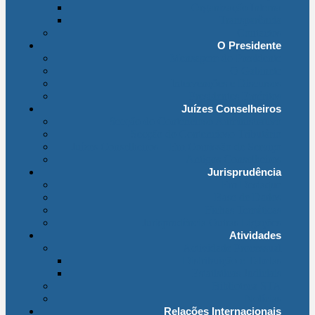
Organização Interna
Transparência
Contactos
O Presidente
Mensagem do Presidente
O Gabinete
Intervenções e Discursos
Presidentes Eméritos
Juízes Conselheiros
Secção do Contencioso Administrativo
Secção do Contencioso Tributário
Juízes Conselheiros – Em Comissão de Serviço
Antigos Conselheiros
Jurisprudência
Em Destaque
Base de Dados
Fichas Temáticas
Jurisprudência Outras Ligações
Atividades
Actividade Processual
Distribuição e Tabelas
Estatísticas Judiciais
Biblioteca STA
Notícias
Relações Internacionais