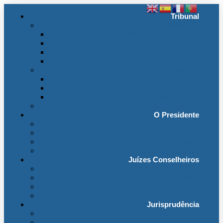
Tribunal
Instituição
A jurisdição administrativa até abril 1974
A jurisdição administrativa após abril 1974
Organização da Jurisdição
O Edifício
Organização
Administração
Organização Interna
Transparência
Contactos
O Presidente
Mensagem do Presidente
O Gabinete
Intervenções e Discursos
Presidentes Eméritos
Juízes Conselheiros
Secção do Contencioso Administrativo
Secção do Contencioso Tributário
Juízes Conselheiros – Em Comissão de Serviço
Antigos Conselheiros
Jurisprudência
Em Destaque
Base de Dados