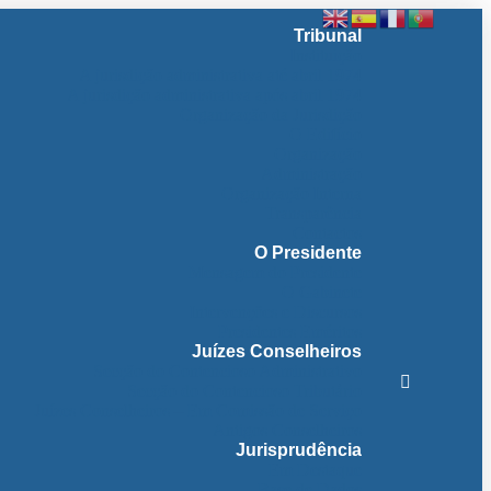
Tribunal
Instituição
A jurisdição administrativa até abril 1974
A jurisdição administrativa após abril 1974
Organização da Jurisdição
O Edifício
Organização
Administração
Organização Interna
Transparência
Contactos
O Presidente
Mensagem do Presidente
O Gabinete
Intervenções e Discursos
Presidentes Eméritos
Juízes Conselheiros
Secção do Contencioso Administrativo
Secção do Contencioso Tributário
Juízes Conselheiros – Em Comissão de Serviço
Antigos Conselheiros
Jurisprudência
Em Destaque
Base de Dados