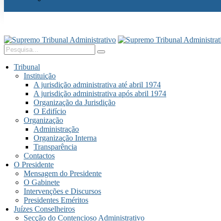
Tribunal
Instituição
A jurisdição administrativa até abril 1974
A jurisdição administrativa após abril 1974
Organização da Jurisdição
O Edifício
Organização
Administração
Organização Interna
Transparência
Contactos
O Presidente
Mensagem do Presidente
O Gabinete
Intervenções e Discursos
Presidentes Eméritos
Juízes Conselheiros
Secção do Contencioso Administrativo