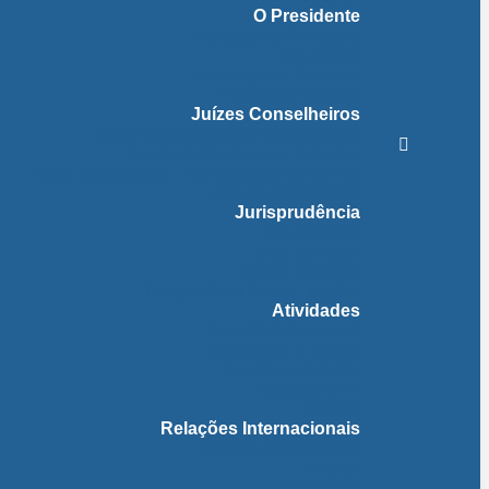
O Presidente
Mensagem do Presidente
O Gabinete
Intervenções e Discursos
Presidentes Eméritos
Juízes Conselheiros
Secção do Contencioso Administrativo
Secção do Contencioso Tributário
Juízes Conselheiros – Em Comissão de Serviço
Antigos Conselheiros
Jurisprudência
Em Destaque
Base de Dados
Fichas Temáticas
Jurisprudência Outras Ligações
Atividades
Actividade Processual
Distribuição e Tabelas
Estatísticas Judiciais
Biblioteca STA
Notícias
Relações Internacionais
Relações Internacionais
Eventos
Publicações