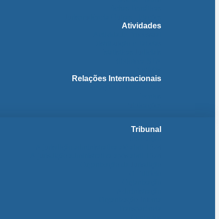
Fichas Temáticas
Jurisprudência Outras Ligações
Atividades
Actividade Processual
Distribuição e Tabelas
Estatísticas Judiciais
Biblioteca STA
Notícias
Relações Internacionais
Relações Internacionais
Eventos
Publicações
Tribunal
Instituição
A jurisdição administrativa até abril 1974
A jurisdição administrativa após abril 1974
Organização da Jurisdição
O Edifício
Organização
Administração
Organização Interna
Transparência
Contactos