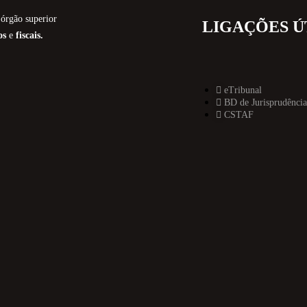
órgão superior
LIGAÇÕES Ú
os
e
fiscais.
eTribunal
BD de Jurisprudência
CSTAF