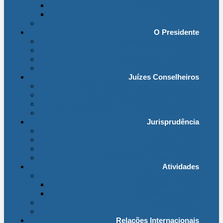
Organização Interna
Transparência
Contactos
O Presidente
Mensagem do Presidente
O Gabinete
Intervenções e Discursos
Presidentes Eméritos
Juízes Conselheiros
Secção do Contencioso Administrativo
Secção do Contencioso Tributário
Juízes Conselheiros – Em Comissão de Serviço
Antigos Conselheiros
Jurisprudência
Em Destaque
Base de Dados
Fichas Temáticas
Jurisprudência Outras Ligações
Atividades
Actividade Processual
Distribuição e Tabelas
Estatísticas Judiciais
Biblioteca STA
Notícias
Relações Internacionais