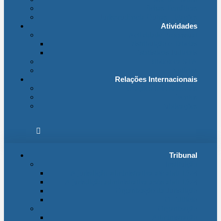
Fichas Temáticas
Jurisprudência Outras Ligações
Atividades
Actividade Processual
Distribuição e Tabelas
Estatísticas Judiciais
Biblioteca STA
Notícias
Relações Internacionais
Relações Internacionais
Eventos
Publicações
Tribunal
Instituição
A jurisdição administrativa até abril 1974
A jurisdição administrativa após abril 1974
Organização da Jurisdição
O Edifício
Organização
Administração