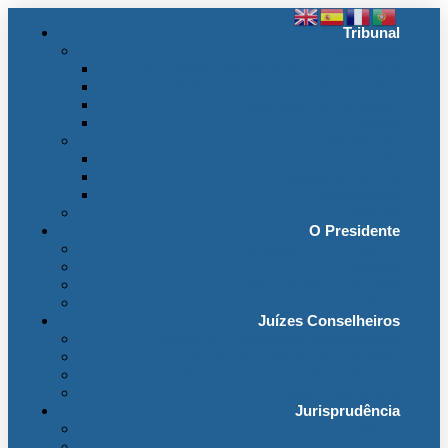
Tribunal
Instituição
A jurisdição administrativa até abril 1974
A jurisdição administrativa após abril 1974
Organização da Jurisdição
O Edifício
Organização
Administração
Organização Interna
Transparência
Contactos
O Presidente
Mensagem do Presidente
O Gabinete
Intervenções e Discursos
Presidentes Eméritos
Juízes Conselheiros
Secção do Contencioso Administrativo
Secção do Contencioso Tributário
Juízes Conselheiros – Em Comissão de Serviço
Antigos Conselheiros
Jurisprudência
Em Destaque
Base de Dados