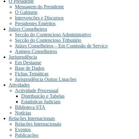
O Presidente
Mensagem do Presidente
O Gabinete
Intervenções e Discursos
Presidentes Eméritos
Juízes Conselheiros
Secção do Contencioso Administrativo
Secção do Contencioso Tributário
Juízes Conselheiros – Em Comissão de Serviço
Antigos Conselheiros
Jurisprudência
Em Destaque
Base de Dados
Fichas Temáticas
Jurisprudência Outras Ligações
Atividades
Actividade Processual
Distribuição e Tabelas
Estatísticas Judiciais
Biblioteca STA
Notícias
Relações Internacionais
Relações Internacionais
Eventos
Publicações