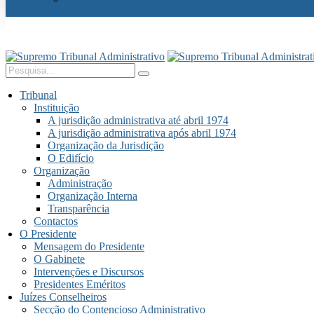
Tribunal
Instituição
A jurisdição administrativa até abril 1974
A jurisdição administrativa após abril 1974
Organização da Jurisdição
O Edifício
Organização
Administração
Organização Interna
Transparência
Contactos
O Presidente
Mensagem do Presidente
O Gabinete
Intervenções e Discursos
Presidentes Eméritos
Juízes Conselheiros
Secção do Contencioso Administrativo