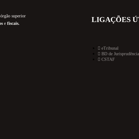
órgão superior
LIGAÇÕES Ú
os
e
fiscais.
eTribunal
BD de Jurisprudência
CSTAF