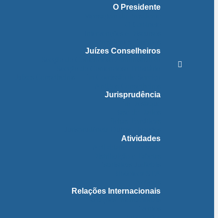
O Presidente
Mensagem do Presidente
O Gabinete
Intervenções e Discursos
Presidentes Eméritos
Juízes Conselheiros
Secção do Contencioso Administrativo
Secção do Contencioso Tributário
Juízes Conselheiros – Em Comissão de Serviço
Antigos Conselheiros
Jurisprudência
Em Destaque
Base de Dados
Fichas Temáticas
Jurisprudência Outras Ligações
Atividades
Actividade Processual
Distribuição e Tabelas
Estatísticas Judiciais
Biblioteca STA
Notícias
Relações Internacionais
Relações Internacionais
Eventos
Publicações