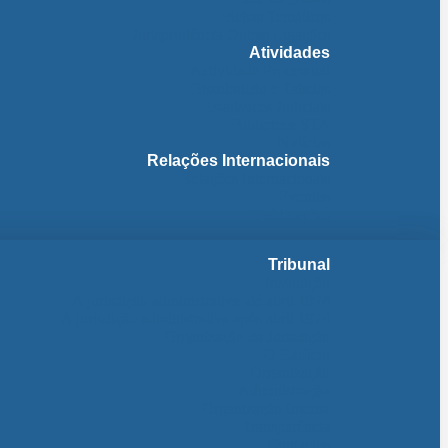
Fichas Temáticas
Jurisprudência Outras Ligações
Atividades
Actividade Processual
Distribuição e Tabelas
Estatísticas Judiciais
Biblioteca STA
Notícias
Relações Internacionais
Relações Internacionais
Eventos
Publicações
Tribunal
Instituição
A jurisdição administrativa até abril 1974
A jurisdição administrativa após abril 1974
Organização da Jurisdição
O Edifício
Organização
Administração
Organização Interna
Transparência
Contactos