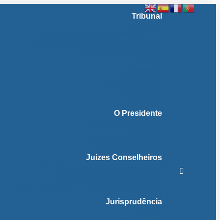
Tribunal
Instituição
A jurisdição administrativa até abril 1974
A jurisdição administrativa após abril 1974
Organização da Jurisdição
O Edifício
Organização
Administração
Organização Interna
Transparência
Contactos
O Presidente
Mensagem do Presidente
O Gabinete
Intervenções e Discursos
Presidentes Eméritos
Juízes Conselheiros
Secção do Contencioso Administrativo
Secção do Contencioso Tributário
Juízes Conselheiros – Em Comissão de Serviço
Antigos Conselheiros
Jurisprudência
Em Destaque
Base de Dados